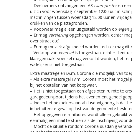
– Deelnemers ontvangen een A3
raamposter
en een
u zich voor woensdag 7 september 12:00 uur in schrij
Inschrijvingen tussen woensdag 12:00 uur en vrijdagavo
drukken van de plattegronden.
– Koopwaar mag alleen uitgestald worden op
eigen 
– Er mag
versiering
opgehangen worden, echter mag 
over straat etc).
– Er mag muziek afgespeeld worden, echter mag dit n
– Verkoop van
voedsel
is toegestaan, echter dient u 
klaargemaakt voedsel mag verkocht worden, het ter p
wafelijzer is niet toegestaan!
Extra maatregelen i.v.m. Corona die mogelijk van toep
– Als extra maatregel i.v.m. Corona moet het mogelij
bij het opstellen van het koopwaar.
– Het is niet toegestaan een afgesloten ruimte te cre
garagedeur/poort tijdens het evenement geheel geope
– Indien het bezoekersaantal dusdanig hoog is dat h
in het uiterste geval op last van de gemeente beslo
– Het opgegeven e-mailadres wordt alleen gebruikt v
eenmalig een mail te sturen als de inschrijving voor d
– Mocht de situatie rondom Corona dusdanig verande