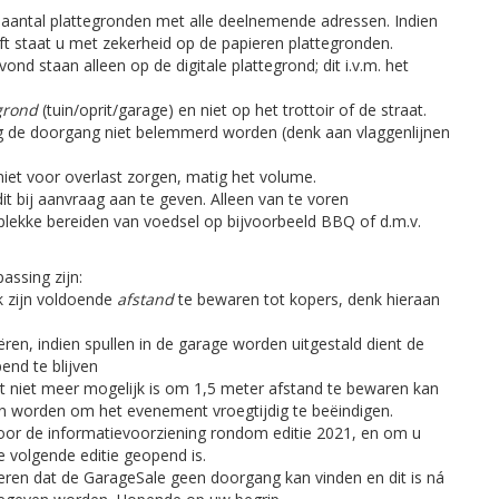
 aantal plattegronden met alle deelnemende adressen. Indien
ft staat u met zekerheid op de papieren plattegronden.
nd staan alleen op de digitale plattegrond; dit i.v.m. het
grond
(tuin/oprit/garage) en niet op het trottoir of de straat.
de doorgang niet belemmerd worden (denk aan vlaggenlijnen
iet voor overlast zorgen, matig het volume.
dit bij aanvraag aan te geven. Alleen van te voren
lekke bereiden van voedsel op bijvoorbeeld BBQ of d.m.v.
assing zijn:
k zijn voldoende
afstand
te bewaren tot kopers, denk hieraan
ëren, indien spullen in de garage worden uitgestald dient de
nd te blijven
et niet meer mogelijk is om 1,5 meter afstand te bewaren kan
ten worden om het evenement vroegtijdig te beëindigen.
oor de informatievoorziening rondom editie 2021, en om u
e volgende editie geopend is.
ren dat de GarageSale geen doorgang kan vinden en dit is ná