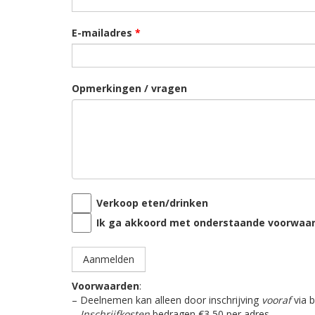
E-mailadres
*
Opmerkingen / vragen
Verkoop eten/drinken
Ik ga akkoord met onderstaande voorwaa
Voorwaarden
:
– Deelnemen kan alleen door inschrijving
vooraf
via 
–
Inschrijfkosten
bedragen €3,50 per adres.