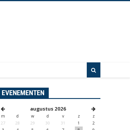
EVENEMENTEN
augustus 2026
m
d
w
d
v
z
z
27
28
29
30
31
1
2
3
4
5
6
7
8
9